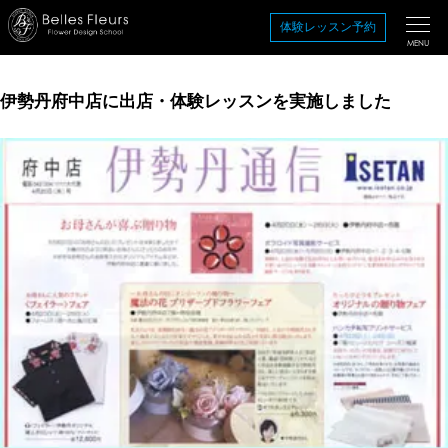
コ
体験レッスン予約
ン
MENU
テ
ン
伊勢丹府中店に出店・体験レッスンを実施しました
ツ
を
ス
キ
ッ
プ
す
る