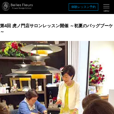
コ
体験レッスン予約
ン
MENU
テ
ン
第4回 虎ノ門店サロンレッスン開催 ～初夏のバッグブーケ
ツ
～
を
ス
キ
ッ
プ
す
る