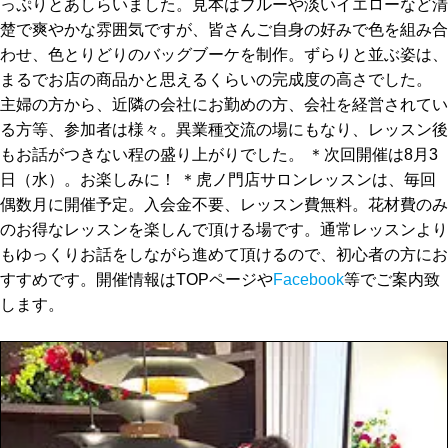
っぷりとあしらいました。見本はブルーや淡いイエローなど清
楚で爽やかな雰囲気ですが、皆さんご自身の好みで色を組み合
わせ、色とりどりのバッグブーケを制作。ずらりと並ぶ姿は、
まるでお店の商品かと思えるくらいの完成度の高さでした。
主婦の方から、近隣の会社にお勤めの方、会社を経営されてい
る方等、参加者は様々。異業種交流の場にもなり、レッスン後
もお話がつきない程の盛り上がりでした。 ＊次回開催は8月3
日（水）。お楽しみに！ ＊虎ノ門店サロンレッスンは、毎回
偶数月に開催予定。入会金不要、レッスン費無料。花材費のみ
のお得なレッスンを楽しんで頂ける場です。通常レッスンより
もゆっくりお話をしながら進めて頂けるので、初心者の方にお
すすめです。開催情報はTOPページや
Facebook
等でご案内致
します。