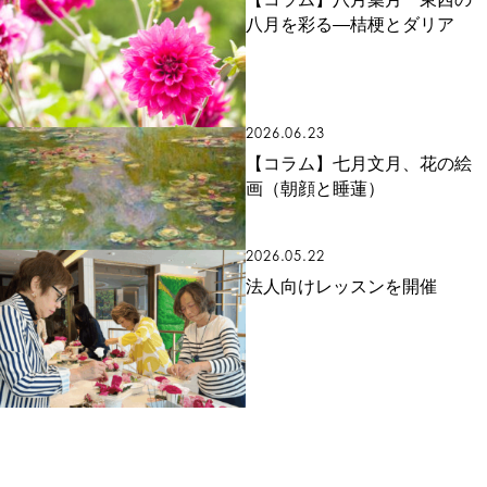
八月を彩る―桔梗とダリア
2026.06.23
【コラム】七月文月、花の絵
画（朝顔と睡蓮）
2026.05.22
法人向けレッスンを開催