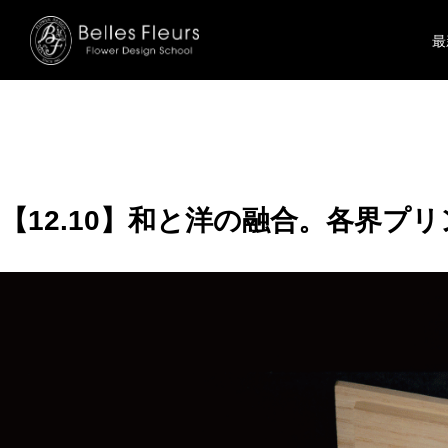
コ
ン
最
テ
ン
ツ
を
ス
キ
ッ
【12.10】和と洋の融合。各界
プ
す
る