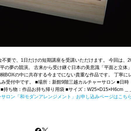
金不要で、1日だけの短期講座を受講いただけます。 今回は、2
平の夢の競演。 古来から受け継ぐ日本の美意識「平面と立体」
桐BOXの中に共存する今までにない貴重な作品です。 丁寧に
付中です。 ■場所：新館9階三越カルチャーサロン ■日時：202
持ち物：作品お持ち帰り用袋 ■サイズ：W25×D15×H6cm 
ーサロン「和モダンアレンジメント」お申し込みページはこち