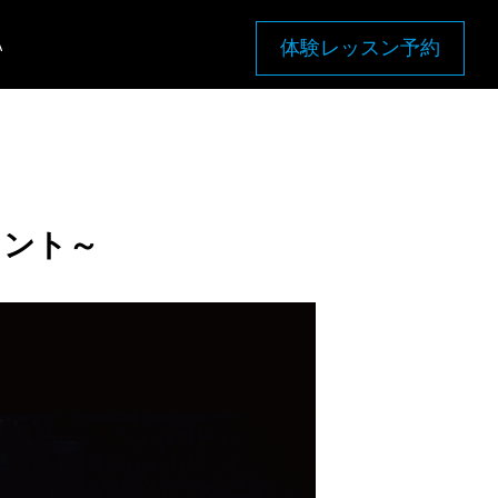
A
体験レッスン予約
メント～