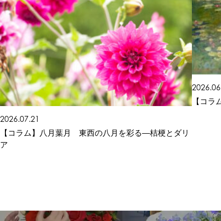
2026.06
【コラ
2026.07.21
【コラム】八月葉月 東西の八月を彩る―桔梗とダリ
ア