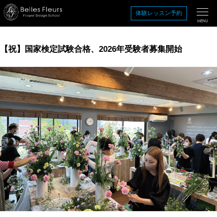
コ
体験レッスン予約
ン
MENU
テ
ン
【祝】国家検定試験合格、2026年受験者募集開始
ツ
を
ス
キ
ッ
プ
す
る