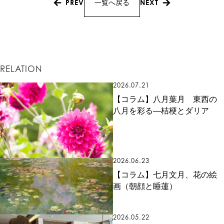
PREV
NEXT
一覧へ戻る
RELATION
2026.07.21
【コラム】八月葉月 東西の
八月を彩る―桔梗とダリア
2026.06.23
【コラム】七月文月、花の絵
画（朝顔と睡蓮）
2026.05.22