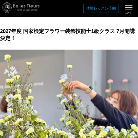
コ
体験レッスン予約
ン
MENU
テ
ン
2027年度 国家検定フラワー装飾技能士1級クラス 7月開講
ツ
決定！
を
ス
キ
ッ
プ
す
る